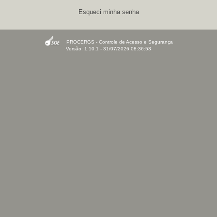
Esqueci minha senha
PROCERGS - Controle de Acesso e Segurança
Versão: 1.10.1 - 31/07/2026 08:36:53